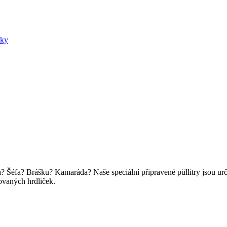
nky
ínka? Šéfa? Brášku? Kamaráda? Naše speciální připravené půllitry jsou ur
ovaných hrdliček.