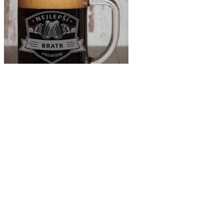
Pivní půllitr pro nejlepšího bratra
Pivní půllitr
pro nejlepšího bratra je ...
Cena s DPH:
369 Kč
Sleva:
Dostupnost:
skladem