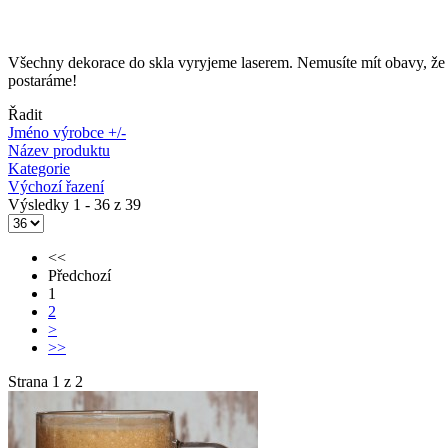
Všechny dekorace do skla vyryjeme laserem. Nemusíte mít obavy, že b
postaráme!
Řadit
Jméno výrobce +/-
Název produktu
Kategorie
Výchozí řazení
Výsledky 1 - 36 z 39
<<
Předchozí
1
2
>
>>
Strana 1 z 2