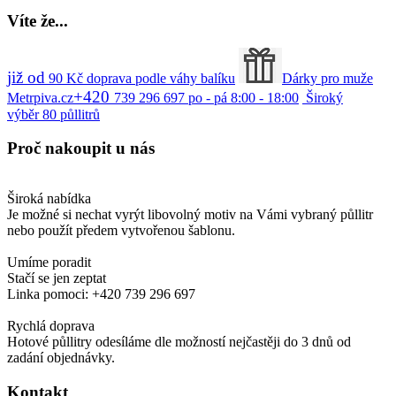
Víte
že...
již od
90
Kč
doprava podle váhy balíku
Dárky pro muže
+420
Metrpiva.cz
739 296 697
po - pá 8:00 - 18:00
Široký
výběr
80
půllitrů
Proč
nakoupit u nás
Široká nabídka
Je možné si nechat vyrýt libovolný motiv na Vámi vybraný půllitr
nebo použít předem vytvořenou šablonu.
Umíme poradit
Stačí se jen zeptat
Linka pomoci: +420 739 296 697
Rychlá doprava
Hotové půllitry odesíláme dle možností nejčastěji do 3 dnů od
zadání objednávky.
Kontakt