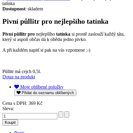
tatínka
Dostupnost
: skladem
Pivní půllitr pro nejlepšího tatínka
Pivní půllitr pro
nejlepšího
tatínka
si prostě zaslouží každý táta,
který si aspoň občas dá k obědu jedno pivko.
A při každém napití si pak na vás vzpomene :-)
Půllitr má cejch 0,5l.
Dotaz na produkt
Moje oblíbené položky
Přidat do seznamu oblíbených
Cena s DPH:
369 Kč
Sleva:
Popis