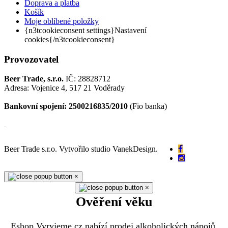
Doprava a platba
Košík
Moje oblíbené položky
{n3tcookieconsent settings}Nastavení
cookies{/n3tcookieconsent}
Provozovatel
Beer Trade, s.r.o.
IČ: 28828712
Adresa: Vojenice 4, 517 21 Voděrady
Bankovní spojení: 2500216835/2010
(Fio banka)
Beer Trade s.r.o. Vytvořilo studio VanekDesign.
×
×
Ověření věku
Eshop Vyryjeme.cz nabízí prodej alkoholických nápojů.