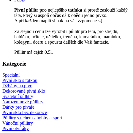
Pivní půllitr pro
nejlepšího
tatínka
si prostě zaslouží každý
táta, který si aspoň občas dá k obědu jedno pivko.
A při každém napití si pak na vás vzpomene :-)
Za stejnou cenu lze vyrobit i půllitr pro tetu, pro strejdu,
babíčku, učitele, učitelku, trenéna, kamarádku, maminku,
kolegyni, dceru a spoustu dalších dle Vaší fantazie.
Půllitr má cejch 0,5l.
Kategorie
Specialní
Pivní sklo s fotkou
Džbány na pivo
Dekorované pivní sklo
Svatební půllitry
Narozeninové půllitry
Dárky pro pivaře
Pivní sklo bez dekorace
Půllitry s uchem - hobby a sport
Vánoční půllitry
Pivní otvíráky