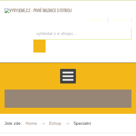
Přihlásit se
Registrovat
košík je prázdný
Jste zde:
Home
Eshop
Specialní