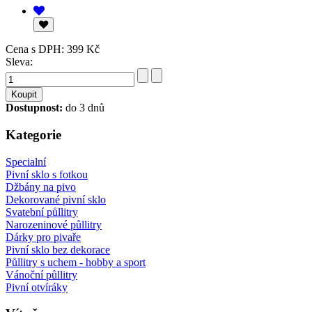
Cena s DPH:
399 Kč
Sleva:
Dostupnost:
do 3 dnů
Kategorie
Specialní
Pivní sklo s fotkou
Džbány na pivo
Dekorované pivní sklo
Svatební půllitry
Narozeninové půllitry
Dárky pro pivaře
Pivní sklo bez dekorace
Půllitry s uchem - hobby a sport
Vánoční půllitry
Pivní otvíráky