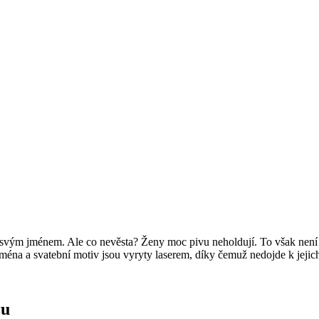
 se svým jménem. Ale co nevěsta? Ženy moc pivu neholdují. To však není
Jména a svatební motiv jsou vyryty laserem, díky čemuž nedojde k jejic
ru