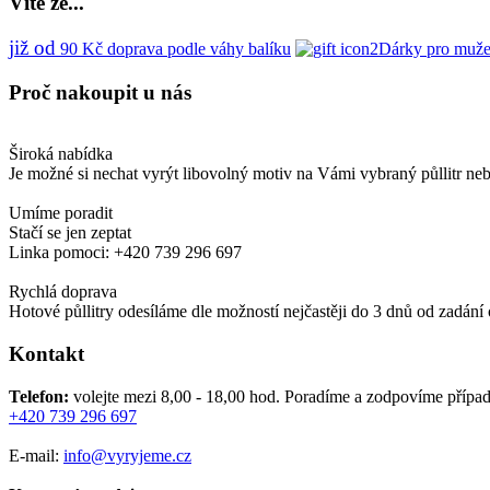
Víte
že...
již od
90
Kč
doprava podle váhy balíku
Dárky pro muže
Proč
nakoupit u nás
Široká nabídka
Je možné si nechat vyrýt libovolný motiv na Vámi vybraný půllitr ne
Umíme poradit
Stačí se jen zeptat
Linka pomoci: +420 739 296 697
Rychlá doprava
Hotové půllitry odesíláme dle možností nejčastěji do 3 dnů od zadání
Kontakt
Telefon:
volejte mezi 8,00 - 18,00 hod.
Poradíme a zodpovíme případ
+420 739 296 697
E-mail:
info@vyryjeme.cz