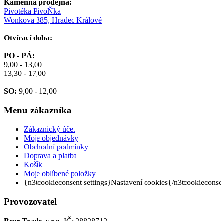
Kamenná prodejna:
Pivotéka PivoŇka
Wonkova 385, Hradec Králové
Otvírací doba:
PO - PÁ:
9,00 - 13,00
13,30 - 17,00
SO:
9,00 - 12,00
Menu
zákazníka
Zákaznický účet
Moje objednávky
Obchodní podmínky
Doprava a platba
Košík
Moje oblíbené položky
{n3tcookieconsent settings}Nastavení cookies{/n3tcookiecons
Provozovatel
Beer Trade, s.r.o.
IČ: 28828712