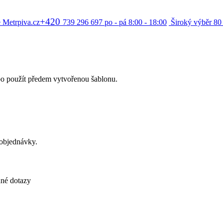
+420
 Metrpiva.cz
739 296 697
po - pá 8:00 - 18:00
Široký výběr
80
bo použít předem vytvořenou šablonu.
 objednávky.
né dotazy