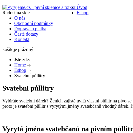
Úvod
Radost na skle
Eshop
O nás
Obchodní podmínky
Doprava a platba
Časté dotazy
Kontakt
košík je prázdný
Jste zde:
Home
Eshop
Svatební půllitry
Svatební půllitry
Vybíráte svatební dárek? Ženich zajisté uvítá vlastní půllitr na pivo
proto je svatební půllitr s vyrytými jmény svatebčanů vhodný dárek. 
Vyrytá jména svatebčanů na pivním půllit