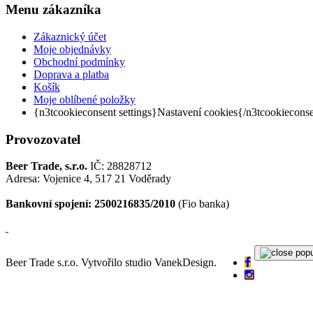
Menu
zákazníka
Zákaznický účet
Moje objednávky
Obchodní podmínky
Doprava a platba
Košík
Moje oblíbené položky
{n3tcookieconsent settings}Nastavení cookies{/n3tcookiecons
Provozovatel
Beer Trade, s.r.o.
IČ: 28828712
Adresa: Vojenice 4, 517 21 Voděrady
Bankovní spojení: 2500216835/2010
(Fio banka)
Beer Trade s.r.o. Vytvořilo studio VanekDesign.