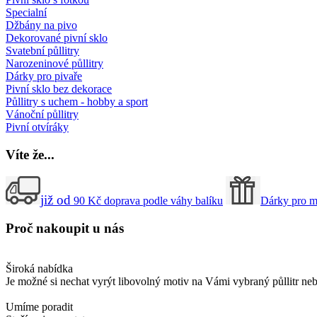
Specialní
Džbány na pivo
Dekorované pivní sklo
Svatební půllitry
Narozeninové půllitry
Dárky pro pivaře
Pivní sklo bez dekorace
Půllitry s uchem - hobby a sport
Vánoční půllitry
Pivní otvíráky
Víte
že...
již od
90
Kč
doprava podle váhy balíku
Dárky pro m
Proč
nakoupit u nás
Široká nabídka
Je možné si nechat vyrýt libovolný motiv na Vámi vybraný půllitr ne
Umíme poradit