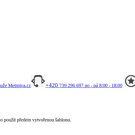
+420
uže Metrpiva.cz
739 296 697
po - pá 8:00 - 18:00
bo použít předem vytvořenou šablonu.