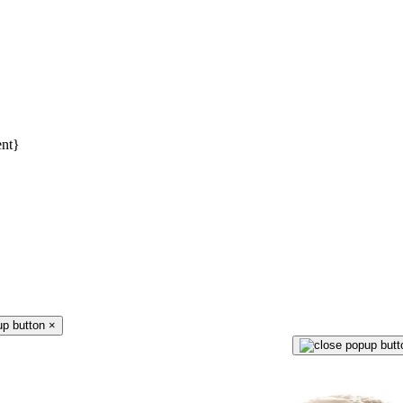
ent}
×