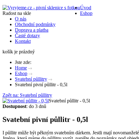
Úvod
Radost na skle
Eshop
O nás
Obchodní podmínky
Doprava a platba
Časté dotazy
Kontakt
košík je prázdný
Jste zde:
Home
Eshop
Svatební půllitry
Svatební pivní půllitr - 0,5l
Zpět na: Svatební půllitry
Svatební půllitr - 0,5l
Dostupnost
: do 3 dnů
Svatební pivní půllitr - 0,5l
I půllitr může být pěkným svatebním dárkem. Jestli mají novomanželé r
Jména, která máme do půllitru vyrýt, napište do poznámky pod objed