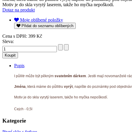
Motiv je do skla vyrytý laserem, takže ho myčka nepoškodí.
Dotaz na produkt
Moje oblíbené položky
Přidat do seznamu oblíbených
Cena s DPH:
399 Kč
Sleva:
Popis
I půllitr může být pěkným
svatebním dárkem
. Jestli mají novomanželé rád
Jména
, která máme do půllitru
vyrýt
, napište do poznámky pod objednáv
Motiv je do skla vyrytý laserem, takže ho myčka nepoškodí.
Cejch - 0,5l
Kategorie
Pivní sklo s fotkou