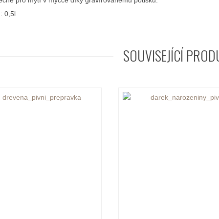
čné pro mytí v myčce díky gravírovanému potisku.
: 0,5l
SOUVISEJÍCÍ PROD