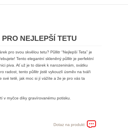
 PRO NEJLEPŠÍ TETU
rek pro svou skvělou tetu? Půllitr “Nejlepší Teta” je
ebujete! Tento elegantní skleněný půllitr je perfektní
ici piva. Ať už je to dárek k narozeninám, svátku
o radost, tento půllitr jistě vykouzlí úsměv na tváři
 své tetě, jak moc si jí vážíte a že je pro vás ta
í v myčce díky gravírovanému potisku.
Dotaz na produkt