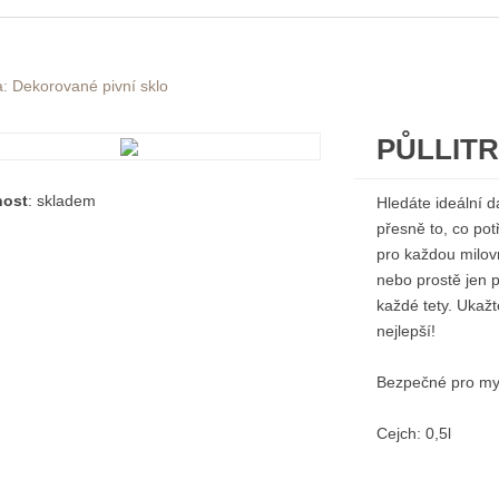
: Dekorované pivní sklo
PŮLLITR
nost
: skladem
Hledáte ideální dá
přesně to, co potř
pro každou milovn
nebo prostě jen pr
každé tety. Ukažte
nejlepší!
Bezpečné pro myt
Cejch: 0,5l