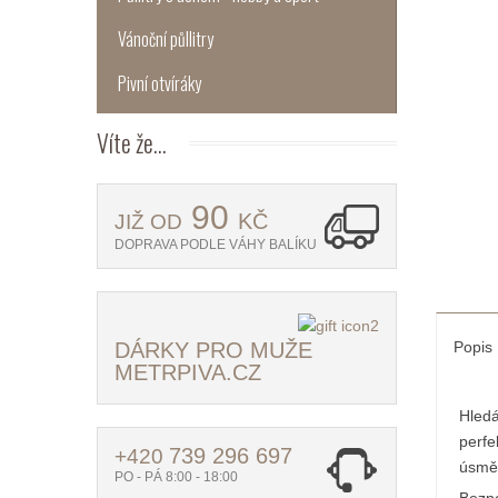
Vánoční půllitry
Pivní otvíráky
Víte
že...
90
KČ
JIŽ OD
DOPRAVA PODLE VÁHY BALÍKU
DÁRKY PRO MUŽE
Popis
METRPIVA.CZ
Hledá
perfe
739 296 697
+420
úsměv
PO - PÁ 8:00 - 18:00