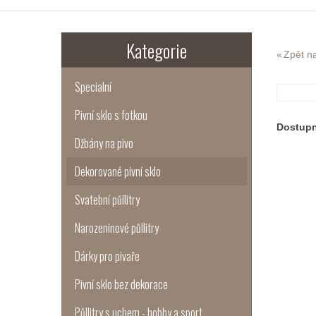
Kategorie
Zpět na
Specialní
Pivní sklo s fotkou
Dostup
Džbány na pivo
Dekorované pivní sklo
Svatební půllitry
Narozeninové půllitry
Dárky pro pivaře
Pivní sklo bez dekorace
Půllitry s uchem - hobby a sport