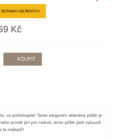
O SEZNAMU OBLÍBENÝCH
69 Kč
to, co potřebujete! Tento elegantní skleněný půllitr je
bo prostě jen pro radost, tento půllitr jistě vykouzlí
 ta nejlepší!