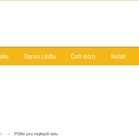
mínky
Doprava a platba
Časté dotazy
Kontakt
o
Půllitr pro nejlepší tetu