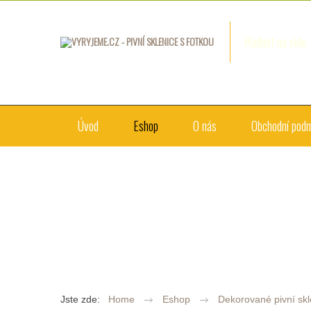
Radost na skle
Úvod
Eshop
O nás
Obchodní pod
Jste zde:
Home
Eshop
Dekorované pivní skl