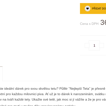
PŘIDAT D
3
Cena s DPH:
te ideální dárek pro svou skvělou tetu? Půllitr “Nejlepší Teta” je přesně 
ktní pro každou milovnici piva. Ať už je to dárek k narozeninám, svátku ne
 na tváři každé tety. Ukažte své tetě, jak moc si jí vážíte a že je pro vás