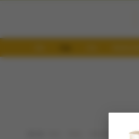
Úvod
Eshop
O nás
Obchodní pod
Jste zde:
Home
Eshop
Dárky pro pivaře
Dře