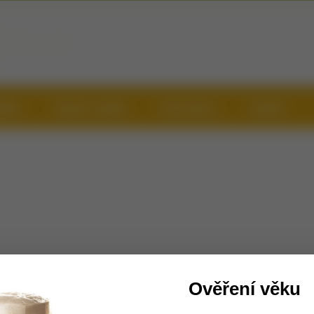
Radost na skle
mínky
Doprava a platba
Časté dotazy
Kontakt
Ověření věku
věná přepravka se 6 světlými pivy