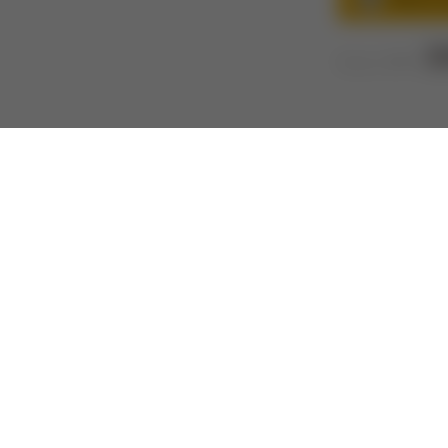
3
Cena s DPH:
ná přepravka se 6 světlými pivy z českých nebo moravských středních 
kolegu v práci.
ětlé pivo 0,5l
avka je ze smrkového dřeva bez povrchové úpravy