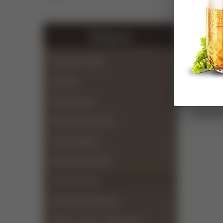
Kategorie
Zpět na
Pivní sklo s fotkou
Specialní
Džbány na pivo
Dostup
Dekorované pivní sklo
Svatební půllitry
Narozeninové půllitry
Dárky pro pivaře
Pivní sklo bez dekorace
Půllitry s uchem - hobby a sport