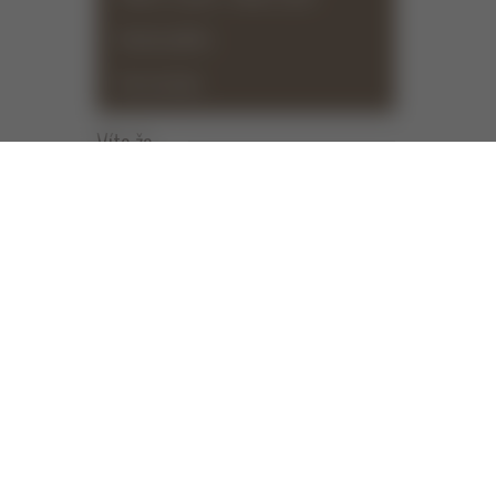
Vánoční půllitry
Pivní otvíráky
Víte
že...
90
KČ
JIŽ OD
DOPRAVA PODLE VÁHY BALÍKU
Popis
DÁRKY PRO MUŽE
METRPIVA.CZ
Dřevě
nebo 
6x sv
739 296 697
+420
Přepr
PO - PÁ 8:00 - 18:00