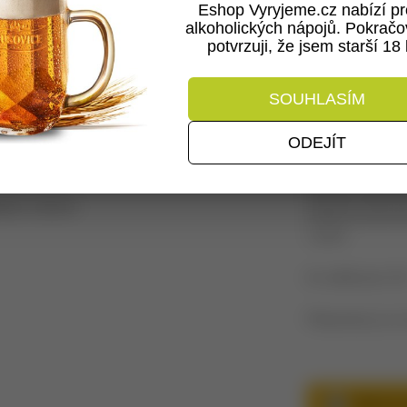
Eshop Vyryjeme.cz nabízí pr
alkoholických nápojů. Pokrač
potvrzuji, že jsem starší 18 l
: Dárky pro pivaře
SOUHLASÍM
DŘEVĚN
ODEJÍT
SVĚTLÝM
Dřevěná přepravk
nost
: skladem
středních pivova
v práci.
6x světlé pivo 0,5
Přepravka je ze 
PŘIDAT D