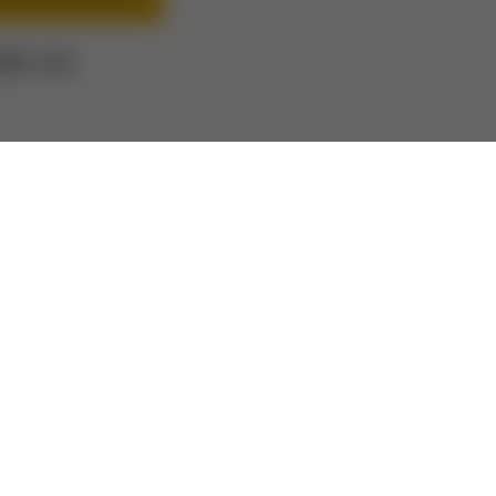
88 Kč
pivovarů je výborný dárek pro tatínka, dědečka