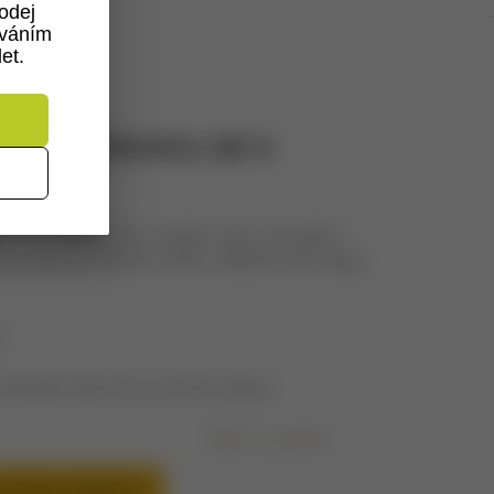
odej
ováním
et.
Á PŘEPRAVKA SE 6
I PIVY
a se 6 světlými pivy z českých nebo moravských
rů je výborný dárek pro tatínka, dědečka nebo kolegu
l
smrkového dřeva bez povrchové úpravy
Dotaz na produkt
O SEZNAMU OBLÍBENÝCH