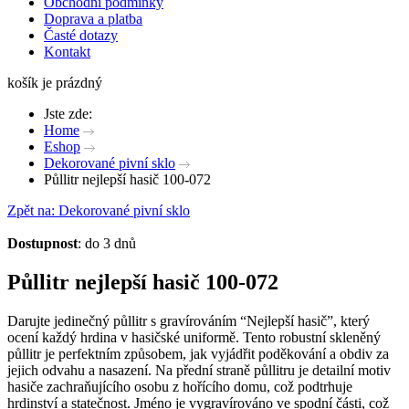
Obchodní podmínky
Doprava a platba
Časté dotazy
Kontakt
košík je prázdný
Jste zde:
Home
Eshop
Dekorované pivní sklo
Půllitr nejlepší hasič 100-072
Zpět na: Dekorované pivní sklo
Dostupnost
: do 3 dnů
Půllitr nejlepší hasič 100-072
Darujte jedinečný půllitr s gravírováním “Nejlepší hasič”, který
ocení každý hrdina v hasičské uniformě. Tento robustní skleněný
půllitr je perfektním způsobem, jak vyjádřit poděkování a obdiv za
jejich odvahu a nasazení. Na přední straně půllitru je detailní motiv
hasiče zachraňujícího osobu z hořícího domu, což podtrhuje
hrdinství a statečnost. Jméno je vygravírováno ve spodní části, což