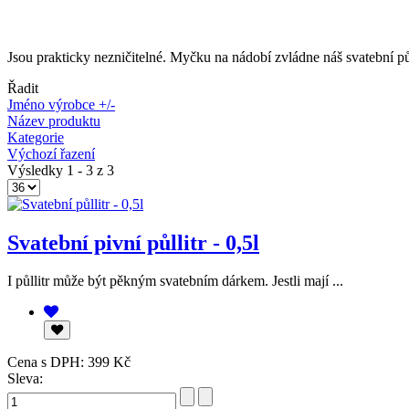
Jsou prakticky nezničitelné. Myčku na nádobí zvládne náš svatební pů
Řadit
Jméno výrobce +/-
Název produktu
Kategorie
Výchozí řazení
Výsledky 1 - 3 z 3
Svatební pivní půllitr - 0,5l
I půllitr může být pěkným svatebním dárkem. Jestli mají ...
Cena s DPH:
399 Kč
Sleva: