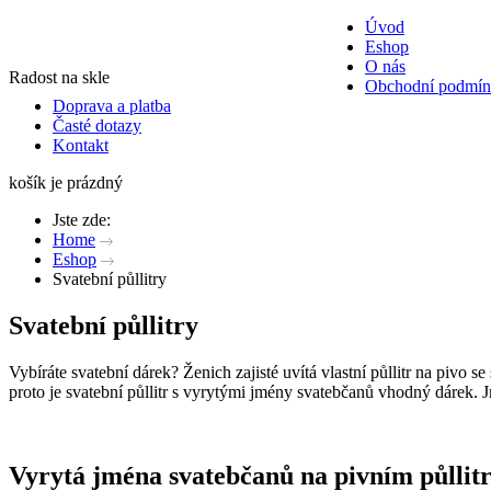
Úvod
Eshop
O nás
Radost na skle
Obchodní podmí
Doprava a platba
Časté dotazy
Kontakt
košík je prázdný
Jste zde:
Home
Eshop
Svatební půllitry
Svatební půllitry
Vybíráte svatební dárek? Ženich zajisté uvítá vlastní půllitr na pivo
proto je svatební půllitr s vyrytými jmény svatebčanů vhodný dárek. 
Vyrytá jména svatebčanů na pivním půllit