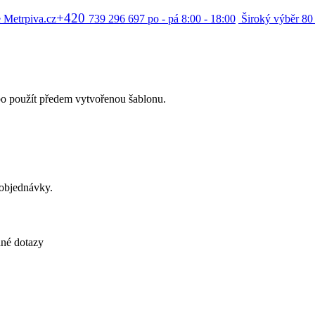
+420
 Metrpiva.cz
739 296 697
po - pá 8:00 - 18:00
Široký výběr
80
bo použít předem vytvořenou šablonu.
 objednávky.
né dotazy