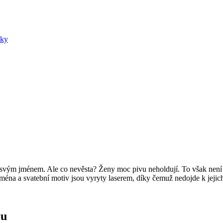
nky
 se svým jménem. Ale co nevěsta? Ženy moc pivu neholdují. To však není
Jména a svatební motiv jsou vyryty laserem, díky čemuž nedojde k jejic
ru