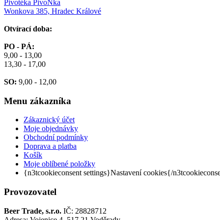
Pivotéka PivoŇka
Wonkova 385, Hradec Králové
Otvírací doba:
PO - PÁ:
9,00 - 13,00
13,30 - 17,00
SO:
9,00 - 12,00
Menu
zákazníka
Zákaznický účet
Moje objednávky
Obchodní podmínky
Doprava a platba
Košík
Moje oblíbené položky
{n3tcookieconsent settings}Nastavení cookies{/n3tcookiecons
Provozovatel
Beer Trade, s.r.o.
IČ: 28828712
Adresa: Vojenice 4, 517 21 Voděrady