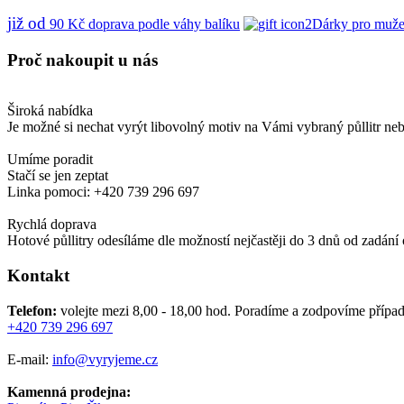
již od
90
Kč
doprava podle váhy balíku
Dárky pro muže
Proč
nakoupit u nás
Široká nabídka
Je možné si nechat vyrýt libovolný motiv na Vámi vybraný půllitr ne
Umíme poradit
Stačí se jen zeptat
Linka pomoci: +420 739 296 697
Rychlá doprava
Hotové půllitry odesíláme dle možností nejčastěji do 3 dnů od zadání
Kontakt
Telefon:
volejte mezi 8,00 - 18,00 hod.
Poradíme a zodpovíme případ
+420 739 296 697
E-mail:
info@vyryjeme.cz
Kamenná prodejna: