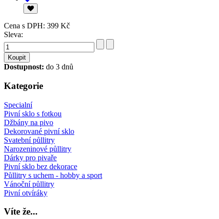
Cena s DPH:
399 Kč
Sleva:
Dostupnost:
do 3 dnů
Kategorie
Specialní
Pivní sklo s fotkou
Džbány na pivo
Dekorované pivní sklo
Svatební půllitry
Narozeninové půllitry
Dárky pro pivaře
Pivní sklo bez dekorace
Půllitry s uchem - hobby a sport
Vánoční půllitry
Pivní otvíráky
Víte
že...