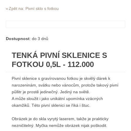
Zpět na: Pivní sklo s fotkou
Dostupnost
: do 3 dnů
TENKÁ PIVNÍ SKLENICE S
FOTKOU 0,5L - 112.000
Pivní sklenice s gravírovanou fotkou je skvělý dárek k
narozeninám, svátku nebo vánocům, protože takový pivní
půllitr je prostě jedinečný. Jediný na světě.
A může sloužit i jako unikátní upomínka vzácných
okamžiků. Této pivní sklenici se říká i štuc.
Obrázek je do skla vyrytý laserem, takže je prakticky
nezničitelný. Myčka nemůže obrázek nijak poškodit.