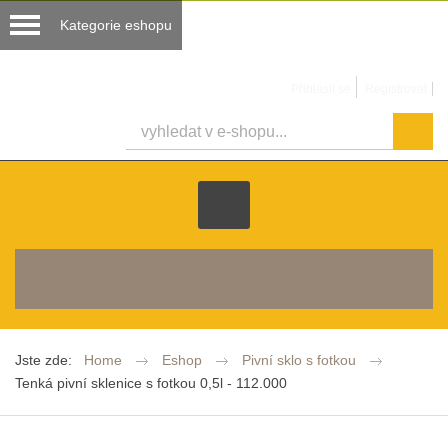
Přihlásit se
Registrovat
košík je prázdný
Jste zde:
Home
Eshop
Pivní sklo s fotkou
Tenká pivní sklenice s fotkou 0,5l - 112.000