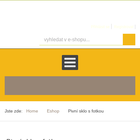
Přihlásit se
Registrovat
košík je prázdný
Jste zde:
Home
Eshop
Pivní sklo s fotkou