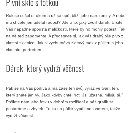
Pivní sklo s fotkou
Rok se sešel s rokem a už se opět blíží jeho narozeniny. A nebo
mu chcete jen udělat radost? Jde o to, jaký zvolit dárek. Určitě
Vás napadne spousta maličkostí, které by ho mohly potěšit. Tak
na ně teď zapomeňte. A představte si, jak váš drahý pije pivo z
vlastní sklenice. Jak si vychutnává zlatavý mok z půllitru s jeho
vlastním portrétem.
Dárek, který vydrží věčnost
Pak se na Vás podívá a má zase ten svůj výraz ve tváři, ten,
který znáte jen Vy. Jako kdyby chtěl říct "Jsi úžasná, miluju tě."
Pošlete nám jeho fotku v dobrém rozlišení a náš grafik se
postaráme o zbytek. Fotku na půllitr vypálíme laserem, takže
vydrží věčnost.