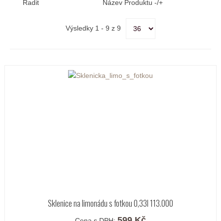
Řadit
Název Produktu -/+
Výsledky 1 - 9 z 9
Sklenice na limonádu s fotkou 0,33l 113.000
599 Kč
Cena s DPH: