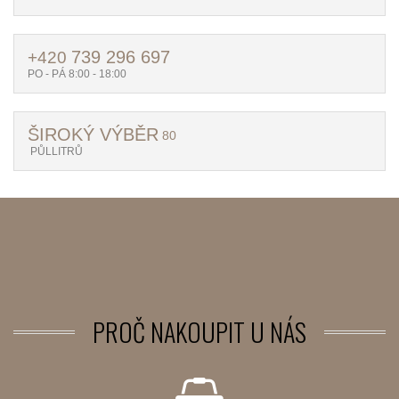
739 296 697
+420
PO - PÁ 8:00 - 18:00
ŠIROKÝ VÝBĚR
80
PŮLLITRŮ
PROČ
NAKOUPIT U NÁS