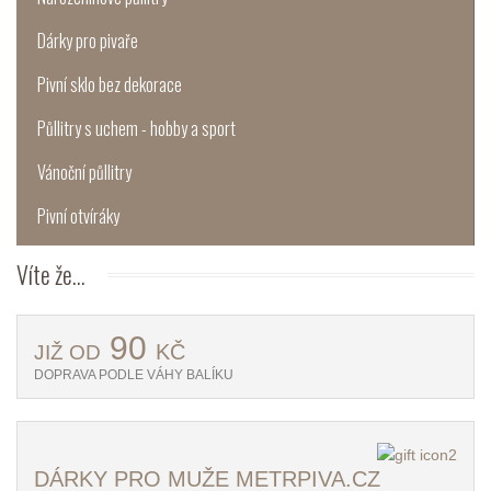
Dárky pro pivaře
Pivní sklo bez dekorace
Půllitry s uchem - hobby a sport
Vánoční půllitry
Pivní otvíráky
Víte
že...
90
KČ
JIŽ OD
DOPRAVA PODLE VÁHY BALÍKU
DÁRKY PRO MUŽE METRPIVA.CZ