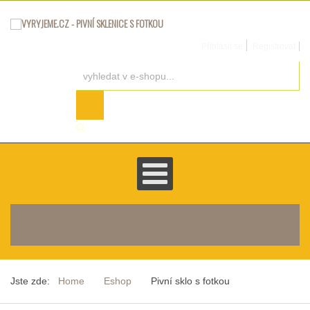
Přihlásit se
Registrovat
košík je prázdný
Jste zde:
Home
Eshop
Pivní sklo s fotkou