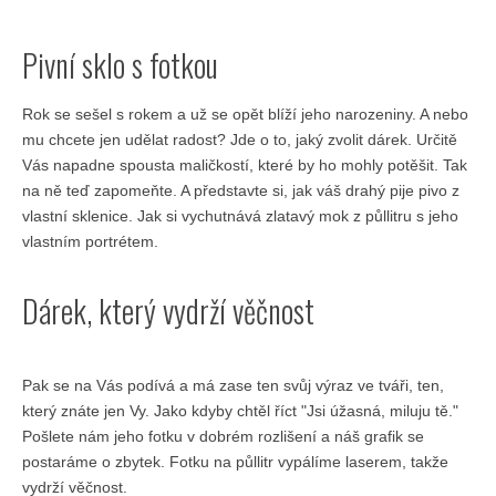
Pivní sklo s fotkou
Rok se sešel s rokem a už se opět blíží jeho narozeniny. A nebo
mu chcete jen udělat radost? Jde o to, jaký zvolit dárek. Určitě
Vás napadne spousta maličkostí, které by ho mohly potěšit. Tak
na ně teď zapomeňte. A představte si, jak váš drahý pije pivo z
vlastní sklenice. Jak si vychutnává zlatavý mok z půllitru s jeho
vlastním portrétem.
Dárek, který vydrží věčnost
Pak se na Vás podívá a má zase ten svůj výraz ve tváři, ten,
který znáte jen Vy. Jako kdyby chtěl říct "Jsi úžasná, miluju tě."
Pošlete nám jeho fotku v dobrém rozlišení a náš grafik se
postaráme o zbytek. Fotku na půllitr vypálíme laserem, takže
vydrží věčnost.