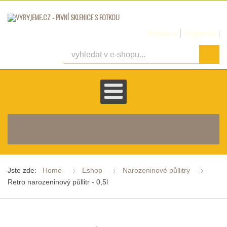
Přihlásit se
Registrovat
košík je prázdný
Jste zde:
Home
Eshop
Narozeninové půllitry
Retro narozeninový půllitr - 0,5l