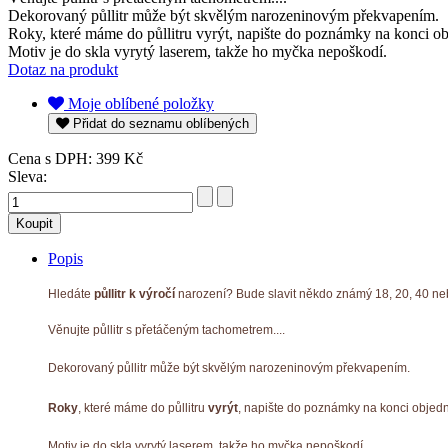
Dekorovaný půllitr může být skvělým narozeninovým překvapením.
Roky, které máme do půllitru vyrýt, napište do poznámky na konci o
Motiv je do skla vyrytý laserem, takže ho myčka nepoškodí.
Dotaz na produkt
Moje oblíbené položky
Přidat do seznamu oblíbených
Cena s DPH:
399 Kč
Sleva:
Popis
Hledáte
půllitr k výročí
narození? Bude slavit někdo známý 18, 20, 40 ne
Věnujte půllitr s přetáčeným tachometrem....
Dekorovaný půllitr může být skvělým narozeninovým překvapením.
Roky
, které máme do půllitru
vyrýt
, napište do poznámky na konci objed
Motiv je do skla vyrytý laserem, takže ho myčka nepoškodí.