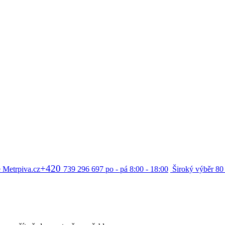
+420
 Metrpiva.cz
739 296 697
po - pá 8:00 - 18:00
Široký výběr
80