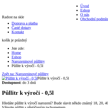
Úvod
Eshop
O nás
Radost na skle
Obchodní podmí
Doprava a platba
Časté dotazy
Kontakt
košík je prázdný
Jste zde:
Home
Eshop
Narozeninové půllitry
Půllitr k výročí - 0,5l
Zpět na: Narozeninové půllitry
Půllitr k výročí - 0,5l
Dostupnost
: do 3 dnů
Půllitr k výročí - 0,5l
Hledáte půllitr k výročí narození? Bude slavit někdo známý 18, 20, 4
Věnujte půllitr s přetáčeným tachometrem....