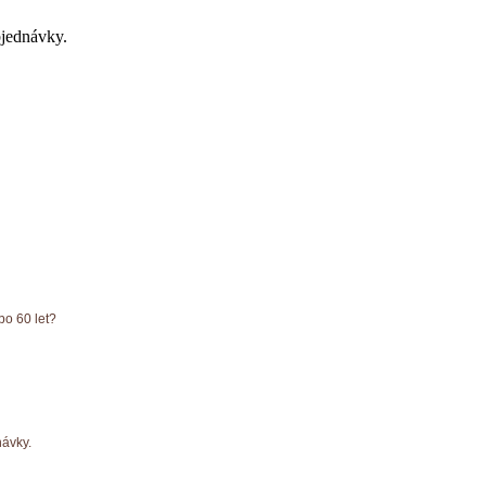
bjednávky.
bo 60 let?
návky.