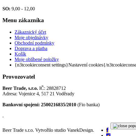
SO:
9,00 - 12,00
Menu
zákazníka
Zákaznický účet
Moje objednávky
Obchodní podmínky
Doprava a platba
Košík
Moje oblíbené položky
{n3tcookieconsent settings}Nastavení cookies{/n3tcookiecons
Provozovatel
Beer Trade, s.r.o.
IČ: 28828712
Adresa: Vojenice 4, 517 21 Voděrady
Bankovní spojení: 2500216835/2010
(Fio banka)
Beer Trade s.r.o. Vytvořilo studio VanekDesign.