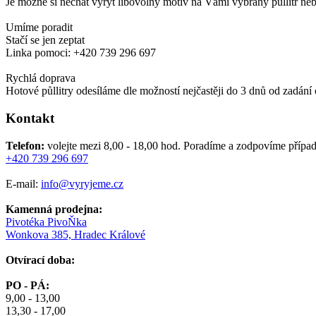
Je možné si nechat vyrýt libovolný motiv na Vámi vybraný půllitr ne
Umíme poradit
Stačí se jen zeptat
Linka pomoci: +420 739 296 697
Rychlá doprava
Hotové půllitry odesíláme dle možností nejčastěji do 3 dnů od zadání
Kontakt
Telefon:
volejte mezi 8,00 - 18,00 hod.
Poradíme a zodpovíme případ
+420 739 296 697
E-mail:
info@vyryjeme.cz
Kamenná prodejna:
Pivotéka PivoŇka
Wonkova 385, Hradec Králové
Otvírací doba:
PO - PÁ:
9,00 - 13,00
13,30 - 17,00