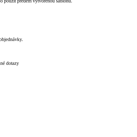
bo použít předem vytvořenou šablonu.
 objednávky.
né dotazy