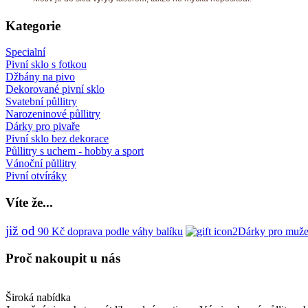
Kategorie
Specialní
Pivní sklo s fotkou
Džbány na pivo
Dekorované pivní sklo
Svatební půllitry
Narozeninové půllitry
Dárky pro pivaře
Pivní sklo bez dekorace
Půllitry s uchem - hobby a sport
Vánoční půllitry
Pivní otvíráky
Víte
že...
již od
90
Kč
doprava podle váhy balíku
Dárky pro muže
Proč
nakoupit u nás
Široká nabídka