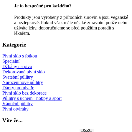
Je to bezpečné pro každého?
Produkty jsou vyrobeny z přírodních surovin a jsou veganské
a bezlepkové. Pokud však máte nějaké zdravotní potíže nebo
užíváte léky, doporučujeme se před použitím poradit s
lékařem.
Kategorie
Pivní sklo s fotkou
Specialní
Džbány na pivo
Dekorované pivní sklo
Svatební půllitry
Narozeninové půllitry
Dárky pro pivaře
Pivní sklo bez dekorace
Půllitry s uchem - hobby a sport
Vánoční půllitry
Pivní otvíráky
Víte
že...