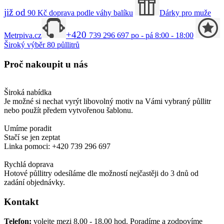
již od
90
Kč
doprava podle váhy balíku
Dárky pro muže
+420
Metrpiva.cz
739 296 697
po - pá 8:00 - 18:00
Široký výběr
80
půllitrů
Proč
nakoupit u nás
Široká nabídka
Je možné si nechat vyrýt libovolný motiv na Vámi vybraný půllitr
nebo použít předem vytvořenou šablonu.
Umíme poradit
Stačí se jen zeptat
Linka pomoci: +420 739 296 697
Rychlá doprava
Hotové půllitry odesíláme dle možností nejčastěji do 3 dnů od
zadání objednávky.
Kontakt
Telefon:
volejte mezi 8,00 - 18,00 hod.
Poradíme a zodpovíme