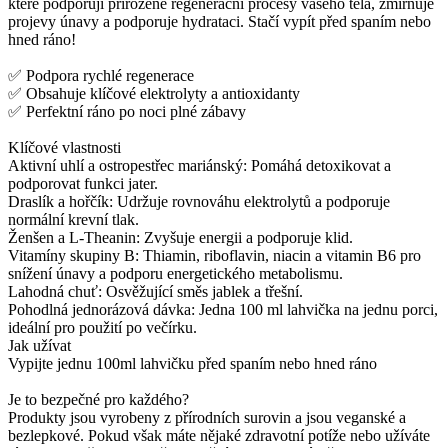
které podporují přirozené regenerační procesy vašeho těla, zmírňuje
projevy únavy a podporuje hydrataci. Stačí vypít před spaním nebo
hned ráno!
✅ Podpora rychlé regenerace
✅ Obsahuje klíčové elektrolyty a antioxidanty
✅ Perfektní ráno po noci plné zábavy
Klíčové vlastnosti
Aktivní uhlí a ostropestřec mariánský: Pomáhá detoxikovat a
podporovat funkci jater.
Draslík a hořčík: Udržuje rovnováhu elektrolytů a podporuje
normální krevní tlak.
Ženšen a L-Theanin: Zvyšuje energii a podporuje klid.
Vitamíny skupiny B: Thiamin, riboflavin, niacin a vitamin B6 pro
snížení únavy a podporu energetického metabolismu.
Lahodná chuť: Osvěžující směs jablek a třešní.
Pohodlná jednorázová dávka: Jedna 100 ml lahvička na jednu porci,
ideální pro použití po večírku.
Jak užívat
Vypijte jednu 100ml lahvičku před spaním nebo hned ráno
Je to bezpečné pro každého?
Produkty jsou vyrobeny z přírodních surovin a jsou veganské a
bezlepkové. Pokud však máte nějaké zdravotní potíže nebo užíváte