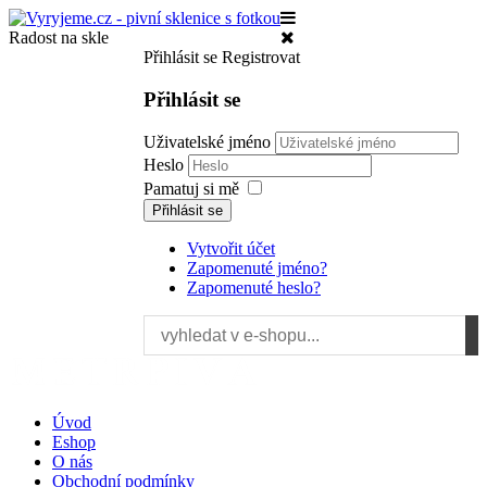
Radost na skle
Přihlásit se
Registrovat
Přihlásit se
Uživatelské jméno
Heslo
Pamatuj si mě
Přihlásit se
Vytvořit účet
Zapomenuté jméno?
Zapomenuté heslo?
Úvod
Eshop
O nás
Obchodní podmínky