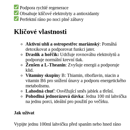
Podpora rychlé regenerace
Obsahuje klíčové elektrolyty a antioxidanty
Perfektní ráno po noci plné zábavy
Klíčové vlastnosti
Aktivní uhlí a ostropestřec mariánský
: Pomáhá
detoxikovat a podporovat funkci jater.
Draslík a hořčík:
Udržuje rovnováhu elektrolytů a
podporuje normální krevní tlak.
Ženšen a L-Theanin
: Zvyšuje energii a podporuje
klid.
Vitamíny skupin
y B: Thiamin, riboflavin, niacin a
vitamin B6 pro snížení únavy a podporu energetického
metabolismu.
Lahodná chuť
: Osvěžující směs jablek a třešní.
Pohodlná jednorázová dávka
: Jedna 100 ml lahvička
na jednu porci, ideální pro použití po večírku.
Jak užívat
Vypijte jednu 100ml lahvičku před spaním nebo hned ráno