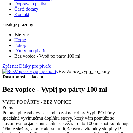
Doprava a platba
Časté dotazy
Kontakt
košík je prázdný
Jste zde:
Home
Eshop
Dárky pro pivaře
Bez vopice - Vypij po párty 100 ml
Zpět na: Dárky pro pivaře
BezVopice_vypij_po_party
Dostupnost
: skladem
Bez vopice - Vypij po párty 100 ml
VYPIJ PO PÁRTY - BEZ VOPICE
Popis
Po noci plné zábavy se snadno zotavíte díky Vypij PO Párty,
speciálně vyvinutému doplňku stravy, který vám pomůže se
nastartovat organismus a cítit se svěží. Tento 100 ml shot kombinuje
účinné složky, jako je aktivní uhlí, ženšen a vitaminy skupiny B,