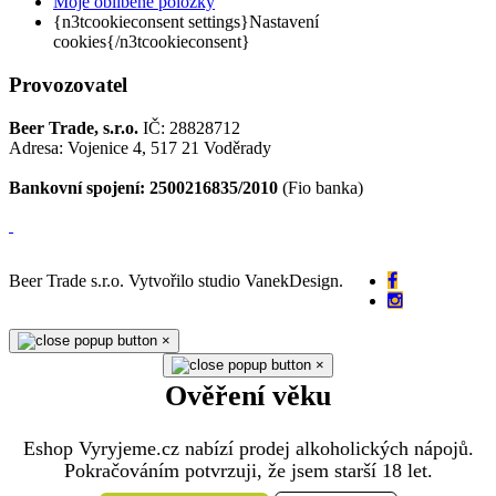
Moje oblíbené položky
{n3tcookieconsent settings}Nastavení
cookies{/n3tcookieconsent}
Provozovatel
Beer Trade, s.r.o.
IČ: 28828712
Adresa: Vojenice 4, 517 21 Voděrady
Bankovní spojení: 2500216835/2010
(Fio banka)
Beer Trade s.r.o. Vytvořilo studio VanekDesign.
×
×
Ověření věku
Eshop Vyryjeme.cz nabízí prodej alkoholických nápojů.
Pokračováním potvrzuji, že jsem starší 18 let.