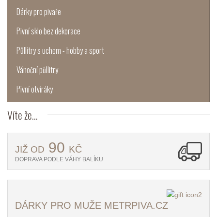
Dárky pro pivaře
Pivní sklo bez dekorace
Půllitry s uchem - hobby a sport
Vánoční půllitry
Pivní otvíráky
Víte
že...
90
KČ
JIŽ OD
DOPRAVA PODLE VÁHY BALÍKU
DÁRKY PRO MUŽE METRPIVA.CZ