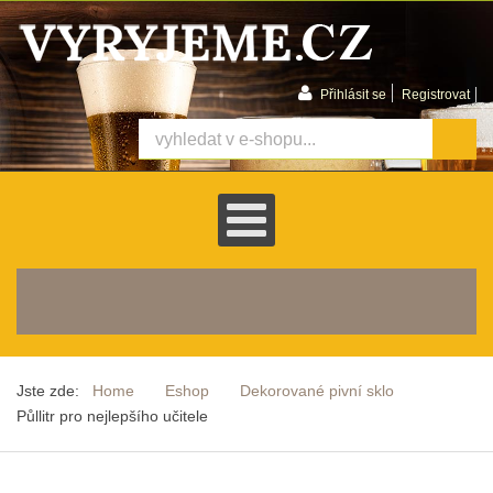
Přihlásit se
Registrovat
košík je prázdný
Jste zde:
Home
Eshop
Dekorované pivní sklo
Půllitr pro nejlepšího učitele