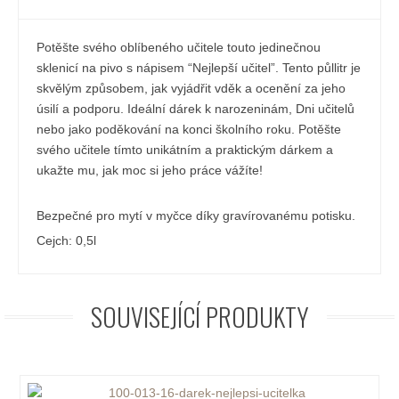
Potěšte svého oblíbeného učitele touto jedinečnou
sklenicí na pivo s nápisem “Nejlepší učitel”. Tento půllitr je
skvělým způsobem, jak vyjádřit vděk a ocenění za jeho
úsilí a podporu. Ideální dárek k narozeninám, Dni učitelů
nebo jako poděkování na konci školního roku. Potěšte
svého učitele tímto unikátním a praktickým dárkem a
ukažte mu, jak moc si jeho práce vážíte!
Bezpečné pro mytí v myčce díky gravírovanému potisku.
Cejch: 0,5l
SOUVISEJÍCÍ PRODUKTY