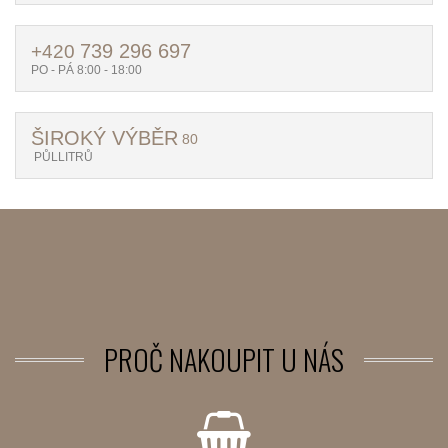
739 296 697
+420
PO - PÁ 8:00 - 18:00
ŠIROKÝ VÝBĚR
80
PŮLLITRŮ
PROČ
NAKOUPIT U NÁS