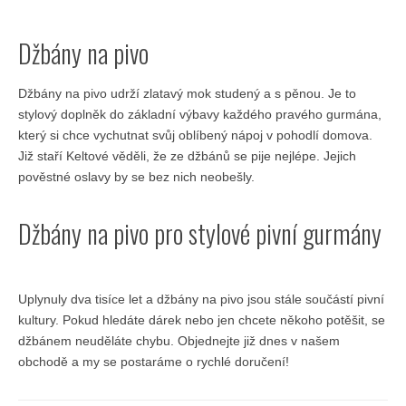
Džbány na pivo
Džbány na pivo udrží zlatavý mok studený a s pěnou. Je to
stylový doplněk do základní výbavy každého pravého gurmána,
který si chce vychutnat svůj oblíbený nápoj v pohodlí domova.
Již staří Keltové věděli, že ze džbánů se pije nejlépe. Jejich
pověstné oslavy by se bez nich neobešly.
Džbány na pivo pro stylové pivní gurmány
Uplynuly dva tisíce let a džbány na pivo jsou stále součástí pivní
kultury. Pokud hledáte dárek nebo jen chcete někoho potěšit, se
džbánem neuděláte chybu. Objednejte již dnes v našem
obchodě a my se postaráme o rychlé doručení!