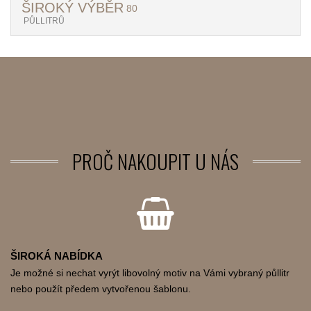
ŠIROKÝ VÝBĚR
80
PŮLLITRŮ
PROČ
NAKOUPIT U NÁS
ŠIROKÁ NABÍDKA
Je možné si nechat vyrýt libovolný motiv na Vámi vybraný půllitr
nebo použít předem vytvořenou šablonu.