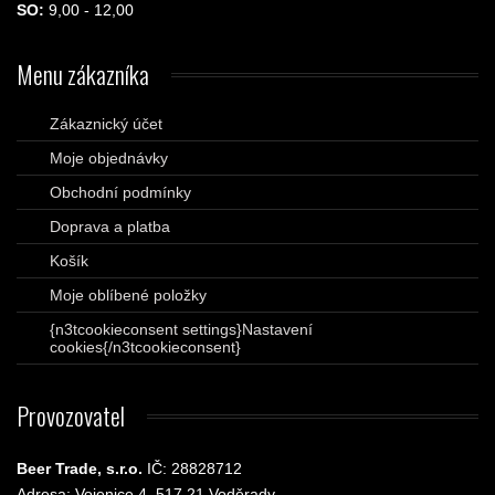
SO:
9,00 - 12,00
Menu
zákazníka
Zákaznický účet
Moje objednávky
Obchodní podmínky
Doprava a platba
Košík
Moje oblíbené položky
{n3tcookieconsent settings}Nastavení
cookies{/n3tcookieconsent}
Provozovatel
Beer Trade, s.r.o.
IČ: 28828712
Adresa: Vojenice 4, 517 21 Voděrady