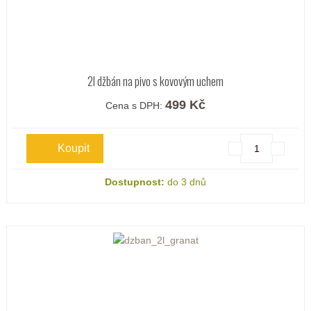
2l džbán na pivo s kovovým uchem
499 Kč
Cena s DPH:
Dostupnost:
do 3 dnů