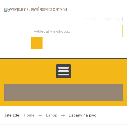
Přihlásit se
Registrovat
košík je prázdný
Jste zde:
Home
Eshop
Džbány na pivo