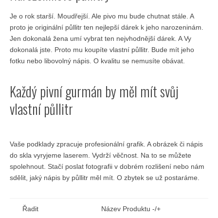
Je o rok starší. Moudřejší. Ale pivo mu bude chutnat stále. A
proto je originální půllitr ten nejlepší dárek k jeho narozeninám.
Jen dokonalá žena umí vybrat ten nejvhodnější dárek. A Vy
dokonalá jste. Proto mu koupíte vlastní půllitr. Bude mít jeho
fotku nebo libovolný nápis. O kvalitu se nemusíte obávat.
Každý pivní gurmán by měl mít svůj
vlastní půllitr
Vaše podklady zpracuje profesionální grafik. A obrázek či nápis
do skla vyryjeme laserem. Vydrží věčnost. Na to se můžete
spolehnout. Stačí poslat fotografii v dobrém rozlišení nebo nám
sdělit, jaký nápis by půllitr měl mít. O zbytek se už postaráme.
Řadit
Název Produktu -/+