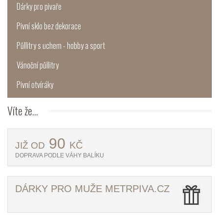
Dárky pro pivaře
Pivní sklo bez dekorace
Půllitry s uchem - hobby a sport
Vánoční půllitry
Pivní otvíráky
Víte
že...
90
KČ
JIŽ OD
DOPRAVA PODLE VÁHY BALÍKU
DÁRKY PRO MUŽE METRPIVA.CZ