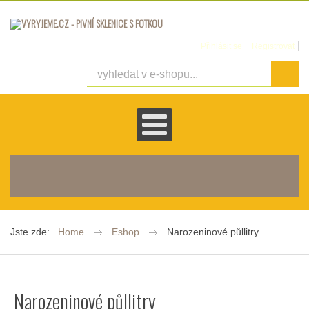
Přihlásit se
Registrovat
košík je prázdný
Jste zde:
Home
Eshop
Narozeninové půllitry
Narozeninové půllitry