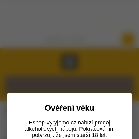
Přihlásit se
Registrovat
košík je prázdný
Ověření věku
Jste zde:
Home
Eshop
Dárky pro pivaře
Eshop Vyryjeme.cz nabízí prodej
alkoholických nápojů. Pokračováním
potvrzuji, že jsem starší 18 let.